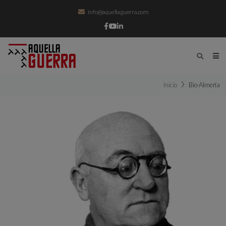
info@aquellaguerra.com
Inicio
Bio-Almería