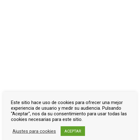
Otros documentos
Inicio
Documentos
Pedro Abad
Otros documentos
Otros documentos
Actualizado el diciembre 4, 2023
← Listado de víctimas
Este sitio hace uso de cookies para ofrecer una mejor
experiencia de usuario y medir su audiencia. Pulsando
"Aceptar", nos da su consentimiento para usar todas las
cookies necesarias para este sitio.
Ajustes para cookies
ACEPTAR