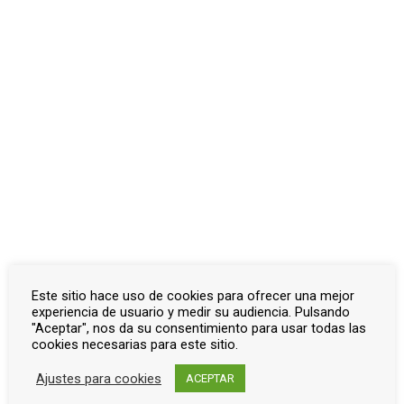
Otros documentos
Inicio
Documentos
Pedro Abad
Actas capitulares
Actas capitulares
Actualizado el diciembre 4, 2023
Bandos →
Este sitio hace uso de cookies para ofrecer una mejor
experiencia de usuario y medir su audiencia. Pulsando
"Aceptar", nos da su consentimiento para usar todas las
cookies necesarias para este sitio.
Ajustes para cookies
ACEPTAR