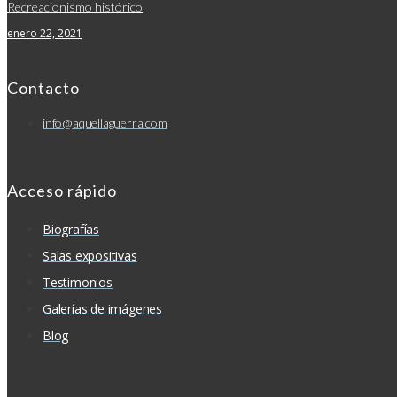
Recreacionismo histórico
enero 22, 2021
Contacto
info@aquellaguerra.com
Acceso rápido
Biografías
Salas expositivas
Testimonios
Galerías de imágenes
Blog