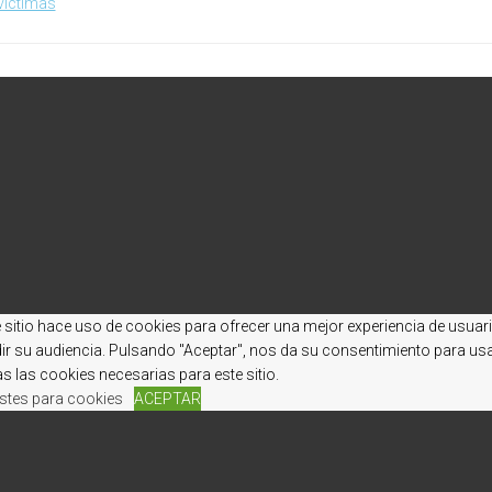
víctimas
ción
entos
 sitio hace uso de cookies para ofrecer una mejor experiencia de usuar
ir su audiencia. Pulsando "Aceptar", nos da su consentimiento para us
s las cookies necesarias para este sitio.
stes para cookies
ACEPTAR