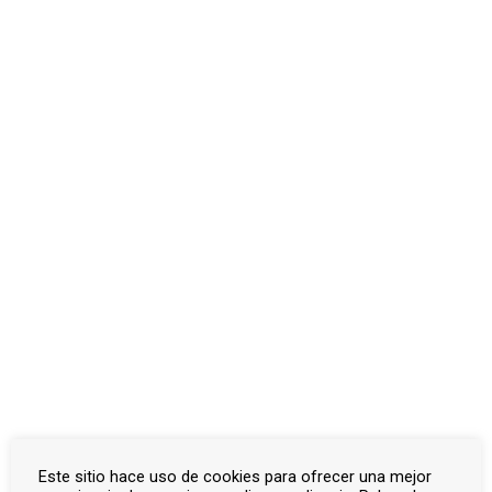
Otros documentos
Inicio
Documentos
La Rambla
La Rambla
Artículos
Actas capitulares
Bandos
Correspondencia oficial
Consejos de guerra
Listado de víctimas
Otros documentos
Actualizado el febrero 7, 2025
Este sitio hace uso de cookies para ofrecer una mejor