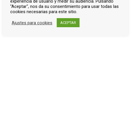
experiencia de usuario y medir su audiencia. Pulsando
"Aceptar", nos da su consentimiento para usar todas las
cookies necesarias para este sitio.
← Guadalcázar
Montalbán →
Ajustes para cookies
ACEPTAR
Patrocinadores de la exposición
Últimas entradas de Blog
Diego Martínez Barrio