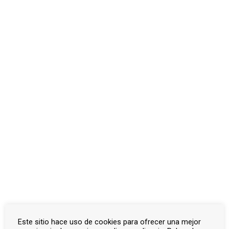
Otros documentos
Inicio
Documentos
El Carpio
El Carpio
Artículos
Actas capitulares
Bandos
Correspondencia oficial
Consejos de guerra
Listado de víctimas
Otros documentos
Actualizado el febrero 7, 2025
Este sitio hace uso de cookies para ofrecer una mejor