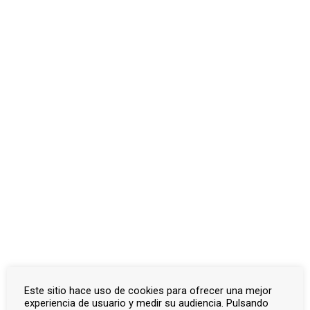
Bandos
Correspondencia oficial
Consejos de guerra
Listado de víctimas
Otros documentos
Inicio
Documentos
Córdoba
Actas capitulares
Actas capitulares
Actualizado el diciembre 4, 2023
Este sitio hace uso de cookies para ofrecer una mejor
Bandos →
experiencia de usuario y medir su audiencia. Pulsando
N