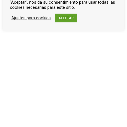
"Aceptar", nos da su consentimiento para usar todas las
a
cookies necesarias para este sitio.
v
Ajustes para cookies
ACEPTAR
e
g
a
c
i
ó
Patrocinadores de la exposición
n
d
Últimas entradas de Blog
e
Diego Martínez Barrio
d
marzo 9, 2025
o
Recreacionismo histórico
c
enero 22, 2021
u