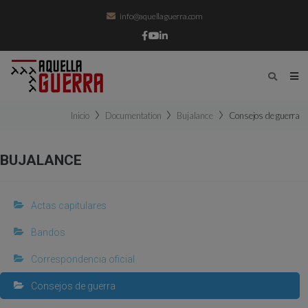
info@aquellaguerra.com
Inicio
Documentation
Bujalance
Consejos de guerra
BUJALANCE
Actas capitulares
Bandos
Correspondencia oficial
Consejos de guerra