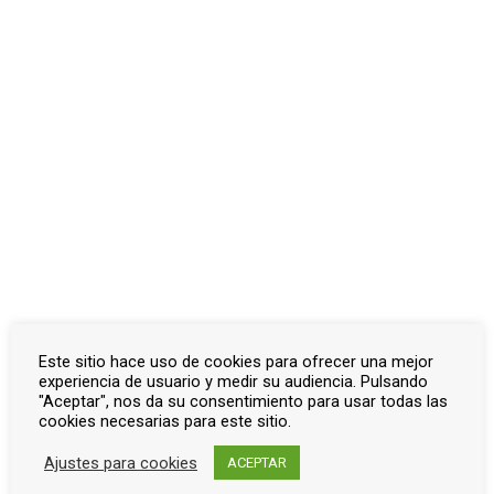
Otros documentos
Inicio
Documentos
Belalcázar
Otros documentos
Otros documentos
Actualizado el diciembre 4, 2023
← Listado de víctimas
Este sitio hace uso de cookies para ofrecer una mejor
experiencia de usuario y medir su audiencia. Pulsando
"Aceptar", nos da su consentimiento para usar todas las
cookies necesarias para este sitio.
Ajustes para cookies
ACEPTAR