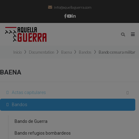
info@aquellaguerra.com
Inicio
Documentation
Baena
Bandos
Bando censura militar
BAENA
Actas capitulares
Bandos
Bando de Guerra
Bando refugios bombardeos