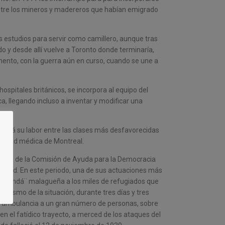
entre los mineros y madereros que habían emigrado
s estudios para servir como camillero, aunque tras
o y desde allí vuelve a Toronto donde terminaría,
ento, c
on la guerra aún en curso, cuando se une a
ospitales británicos, se incorpora al equipo del
ca, llegando incluso a inventar y modificar una
ercerá su labor entre las clases más desfavorecidas
unidad médica de Montreal.
tación de la Comisión de Ayuda para la Democracia
rid. En este periodo, u
na de sus actuaciones más
esbandá¨ malagueña a los miles de refugiados que
matismo de la situación, durante tres días y tres
 ambulancia a un gran número de personas, sobre
 el fatídico trayecto, a merced de los ataques del