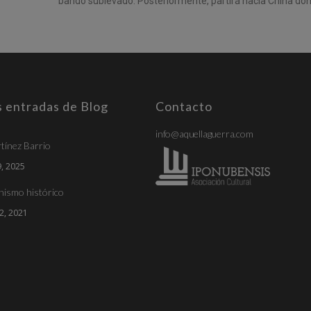
bando sublevado.
Posteriormente, partirá hacia China don
s entradas de Blog
Contacto
info@aquellaguerra.com
tínez Barrio
, 2025
nismo histórico
2, 2021