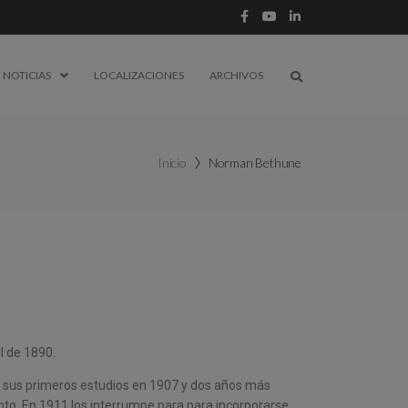
NOTICIAS
LOCALIZACIONES
ARCHIVOS
Inicio
Norman Bethune
l de 1890.
 sus primeros estudios en 1907 y dos años más
nto. En 1911 los interrumpe para para incorporarse