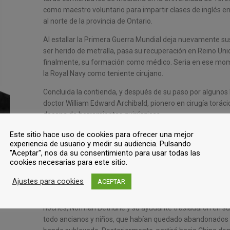
como maestro voluntario para impartir clases de inglés 
al norte de la provincia de Ontario.
Al estallar la Primera Guerra Mundial deja nuevamente su
ser herido de metralla, pasa su recuperación en Reino Unid
finalmente, su formación como médico. Seria en ese mom
la Royal Navy como teniente cirujano.
Concluida la contienda, y después de su paso por algunos h
doctor William Edward Archibald, pionero en cirugía toráci
docena de herramientas quirúrgicas.
Durante la Gran Depresión de principios de los años 30 ej
Este sitio hace uso de cookies para ofrecer una mejor
experiencia de usuario y medir su audiencia. Pulsando
de la ciudad, enemistándose por ello con parte de la com
"Aceptar", nos da su consentimiento para usar todas las
cookies necesarias para este sitio.
Cuando estalla la Guerra Civil en España, acepta una invi
Española, encabezando la Unidad Médica de Canadá en Mad
Ajustes para cookies
ACEPTAR
relevantes fue la ayuda que prestó durante la famosa ¨D
huían de la ciudad por la carretera de Almería. Ante el dra
noches, Norman Bethune y su ayudante trasladaron en su
todo ancianos y niños, que habían quedado abandonados en