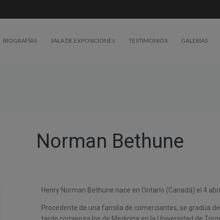
BIOGRAFÍAS
SALA DE EXPOSICIONES
TESTIMONIOS
GALERÍAS
Norman Bethune
Henry Norman Bethune nace en Ontario (Canadá) el 4 abri
Procedente de una familia de comerciantes, se gradúa de
tarde comienza los de Medicina en la Universidad de Toro