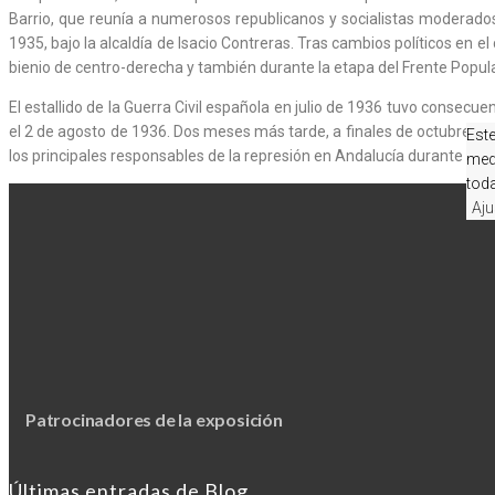
Barrio, que reunía a numerosos republicanos y socialistas moderado
1935, bajo la alcaldía de Isacio Contreras. Tras cambios políticos en 
bienio de centro-derecha y también durante la etapa del Frente Popula
El estallido de la Guerra Civil española en julio de 1936 tuvo consecuen
el 2 de agosto de 1936. Dos meses más tarde, a finales de octubre de 
Este
los principales responsables de la represión en Andalucía durante los
med
toda
Aju
Patrocinadores de la exposición
Últimas entradas de Blog