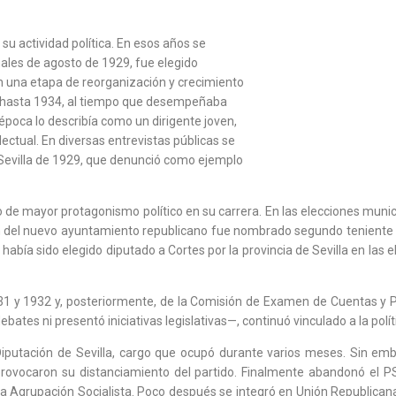
u actividad política. En esos años se
inales de agosto de 1929, fue elegido
on una etapa de reorganización y crecimiento
go hasta 1934, al tiempo que desempeñaba
 época lo describía como un dirigente joven,
ectual. En diversas entrevistas públicas se
 Sevilla de 1929, que denunció como ejemplo
 mayor protagonismo político en su carrera. En las elecciones munici
ción del nuevo ayuntamiento republicano fue nombrado segundo teniente 
abía sido elegido diputado a Cortes por la provincia de Sevilla en las 
 y 1932 y, posteriormente, de la Comisión de Examen de Cuentas y Pens
es ni presentó iniciativas legislativas—, continuó vinculado a la polític
putación de Sevilla, cargo que ocupó durante varios meses. Sin emb
 provocaron su distanciamiento del partido. Finalmente abandonó el P
a Agrupación Socialista. Poco después se integró en Unión Republicana