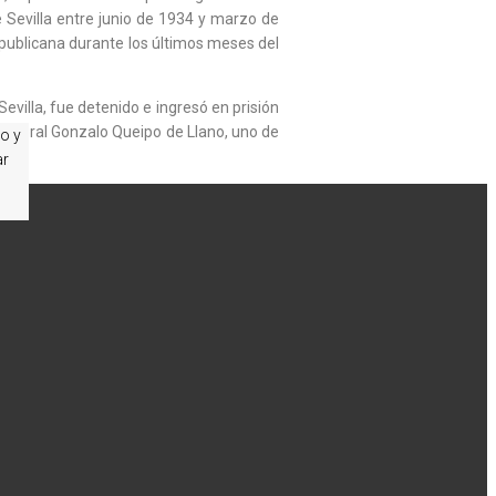
 Sevilla entre junio de 1934 y marzo de
Republicana durante los últimos meses del
Sevilla, fue detenido e ingresó en prisión
 general Gonzalo Queipo de Llano, uno de
io y
ar