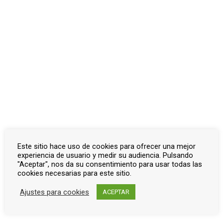
Este sitio hace uso de cookies para ofrecer una mejor
Locutor
experiencia de usuario y medir su audiencia. Pulsando
"Aceptar", nos da su consentimiento para usar todas las
Fernando Fernández de Córdoba
cookies necesarias para este sitio.
Ajustes para cookies
ACEPTAR
×
Propaganda radiofónica Queipo de llano