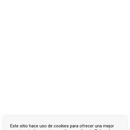
Otros documentos
Inicio
Documentos
Montemayor
Montemayor
Artículos
Actas capitulares
Bandos
Correspondencia oficial
Consejos de guerra
Listado de víctimas
Otros documentos
Actualizado el febrero 7, 2025
Este sitio hace uso de cookies para ofrecer una mejor