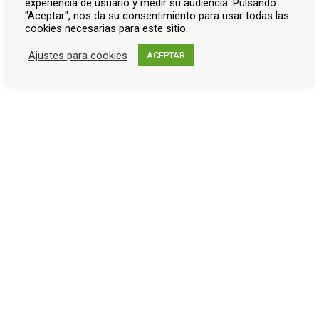
experiencia de usuario y medir su audiencia. Pulsando
"Aceptar", nos da su consentimiento para usar todas las
cookies necesarias para este sitio.
← Montalbán
Montoro →
Ajustes para cookies
ACEPTAR
Patrocinadores de la exposición
Últimas entradas de Blog
Diego Martínez Barrio