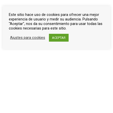
Patrocinadores de la exposición
Este sitio hace uso de cookies para ofrecer una mejor
Últimas entradas de Blog
experiencia de usuario y medir su audiencia. Pulsando
"Aceptar", nos da su consentimiento para usar todas las
cookies necesarias para este sitio.
Diego Martínez Barrio
marzo 9, 2025
Ajustes para cookies
ACEPTAR
Recreacionismo histórico
enero 22, 2021
Contacto
info@aquellaguerra.com
Acceso rápido
Biografías
Salas expositivas