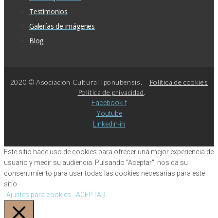
Testimonios
Galerías de imágenes
Blog
2020 © Asociación Cultural Iponubensis.
Política de cookies
Política de privacidad
.
Facebook-f
Youtube
Linkedin-in
Este sitio hace uso de cookies para ofrecer una mejor experiencia de
usuario y medir su audiencia. Pulsando "Aceptar", nos da su
consentimiento para usar todas las cookies necesarias para este
sitio.
Ajustes para cookies
ACEPTAR