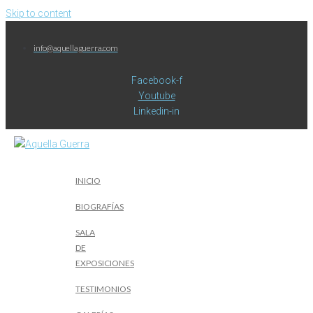
Skip to content
info@aquellaguerra.com
Facebook-f
Youtube
Linkedin-in
INICIO
BIOGRAFÍAS
SALA
DE
EXPOSICIONES
TESTIMONIOS