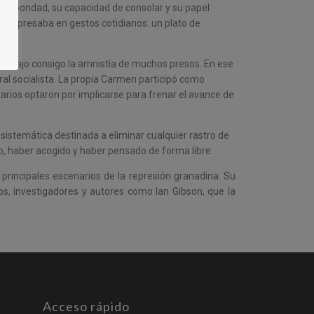
o su bondad, su capacidad de consolar y su papel
e expresaba en gestos cotidianos: un plato de
s y trajo consigo la amnistía de muchos presos. En ese
oral socialista. La propia Carmen participó como
arios optaron por implicarse para frenar el avance de
 sistemática destinada a eliminar cualquier rastro de
o, haber acogido y haber pensado de forma libre.
principales escenarios de la represión granadina. Su
os, investigadores y autores como Ian Gibson, que la
Acceso rápido