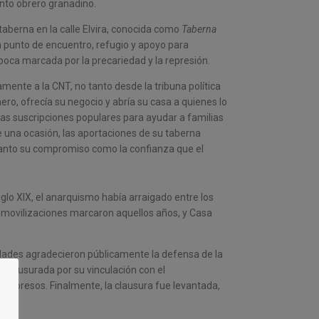
ento obrero granadino.
berna en la calle Elvira, conocida como
Taberna
n punto de encuentro, refugio y apoyo para
época marcada por la precariedad y la represión.
mente a la CNT, no tanto desde la tribuna política
ero, ofrecía su negocio y abría su casa a quienes lo
s suscripciones populares para ayudar a familias
 una ocasión, las aportaciones de su taberna
tanto su compromiso como la confianza que el
siglo XIX, el anarquismo había arraigado entre los
 y movilizaciones marcaron aquellos años, y Casa
ridades agradecieron públicamente la defensa de la
 clausurada por su vinculación con el
los presos. Finalmente, la clausura fue levantada,