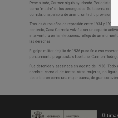
Pese a todo, Carmen siguió ayudando. Periodistas y mi
como “madre” de los perseguidos. Su taberna era desc
comida, una palabra de ánimo, un techo provisional.
Tras los duros años de represión entre 1934 y 1935, el
contexto, Casa Carmela volvió a ser un espacio activo 
interventora en las elecciones, reflejo de un moment
las derechas.
El golpe militar de julio de 1936 puso fin a esa espe
pensamiento progresista o libertario. Carmen Rodrígu
Fue detenida y asesinada en agosto de 1936. Todo ap
nombre, como el de tantas otras mujeres, no figura 
describieron como una mujer buena, de gran corazón,
Última