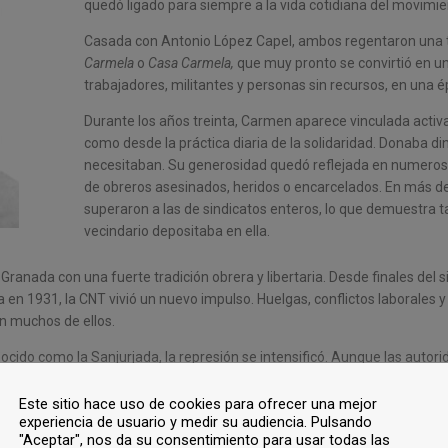
quedó ligado para siempre a la vida cotidiana del movimi
Casada con Antonio López Capel, ambos regentaron una ta
Carmela
o
Casa Carmela,
que muy pronto se convirtió en u
trabajadores, militantes y personas sin recursos, en una 
Durante los años treinta, Carmen aparece vinculada activa
como desde la práctica diaria de la solidaridad. Donaba din
necesitaban. Su generosidad quedó reflejada en numerosa
de obreros asesinados, heridos o encarcelados. En más de
superaron a las de sindicatos enteros, lo que demuestra 
vecindario depositaba en ella.
 Granada con una fuerte tradición obrera y libertaria. Desde finales del 
a en 1931, la CNT vivió un nuevo impulso. Huelgas, conflictos laborales
n muchos de ellos.
nocido como la Sanjurjada, la represión se intensificó. Aunque las auto
tas fueron detenidos, maltratados o perseguidos. La Taberna Carmela fue
n popular y nuevas huelgas que exigían su reapertura y la liberación de 
Este sitio hace uso de cookies para ofrecer una mejor
experiencia de usuario y medir su audiencia. Pulsando
"Aceptar", nos da su consentimiento para usar todas las