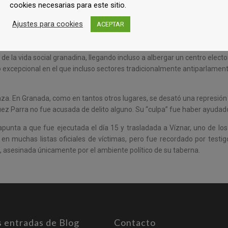
cookies necesarias para este sitio.
litantes de distintos puntos del país escribieron sobre ella, destacand
rita como un lugar más humano que político, donde el ideal libertario s
Ajustes para cookies
ACEPTAR
 triunfo del Frente Popular en 1936 devolvió la legalidad a los sindicato
de la vida social granadina, llegando incluso a albergar un centro elect
o excepcional en el que incluso sectores tradicionalmente antiparlament
ranza. En Granada, como en tantos otros lugares, se desató una represión
ez Parra no fue acusada de delito alguno. Su “culpa” fue haber ayudad
unta a que fue ejecutada el día 15 y trasladada a Víznar, uno de los 
en muchas listas oficiales de víctimas, pero fue recordado por testig
 asesinada únicamente por el ambiente político de su taberna.
s entradas de Blog
Contacto